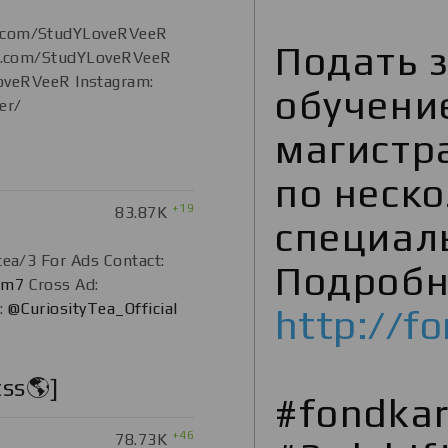
.com/StudYLoveRVeeR
Подать з
ter.com/StudYLoveRVeeR
oveRVeeR Instagram:
обучени
er/
магистр
по неск
+19
83.87K
специал
tea/3 For Ads Contact:
Подробн
sm7
Cross Ad:
:
@CuriosityTea_Official
http://f
tss🌎]
#fondka
+46
78.73K