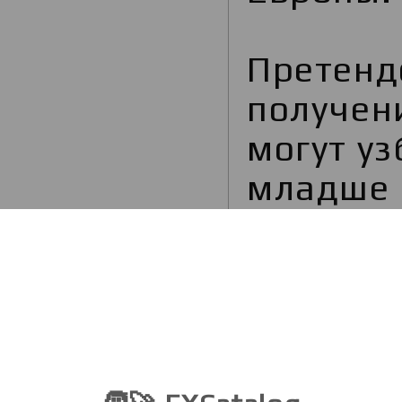
Претенд
получен
могут у
младше 
свободн
английс
француз
немецки
Заявки 