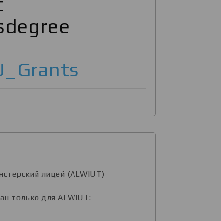
t
sdegree
_Grants
нстерский лицей (ALWIUT)
ван только для ALWIUT: