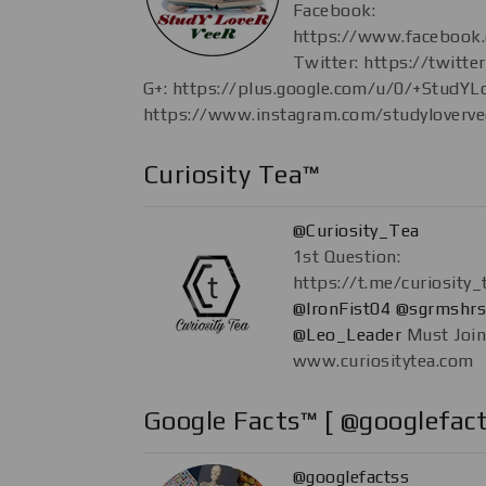
Facebook:
https://www.facebook
Twitter: https://twit
G+: https://plus.google.com/u/0/+StudYL
https://www.instagram.com/studyloverve
Curiosity Tea™
@Curiosity_Tea
1st Question:
https://t.me/curiosity_
@IronFist04
@sgrmshr
@Leo_Leader
Must Join
www.curiositytea.com
Google Facts™ [ ️@googlefac
@googlefactss