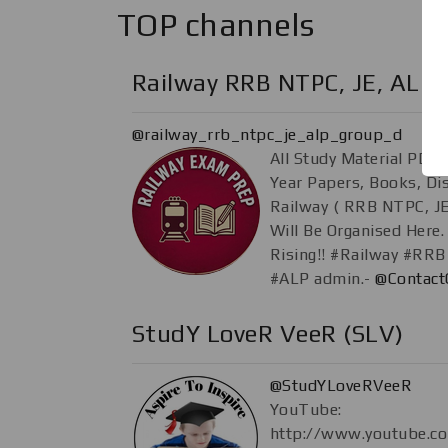
TOP channels
Railway RRB NTPC, JE, ALP,
@railway_rrb_ntpc_je_alp_group_d
All Study Material PDF,
Year Papers, Books, Di
Railway ( RRB NTPC, JE
Will Be Organised Here
Rising!! #Railway #RR
#ALP admin.-
@Contact
StudY LoveR VeeR (SLV)
@StudYLoveRVeeR
YouTube:
http://www.youtube.c