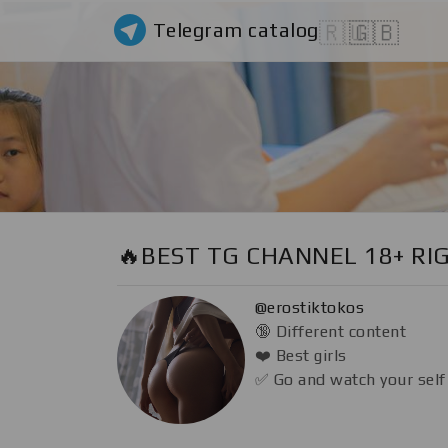
Telegram catalog
🇷🇺
🇬🇧
🔥BEST TG CHANNEL 18+ RI
@erostiktokos
🔞 Different content
❤️ Best girls
✅ Go and watch your self