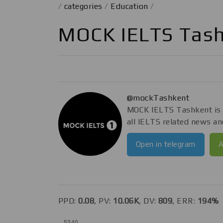
/
categories
/
Education
/
MOCK IELTS Tas
@mockTashkent
MOCK IELTS Tashkent is 
all IELTS related news a
Open in telegram
A
PPD:
0.08
, PV:
10.06K
, DV:
809
, ERR:
194%