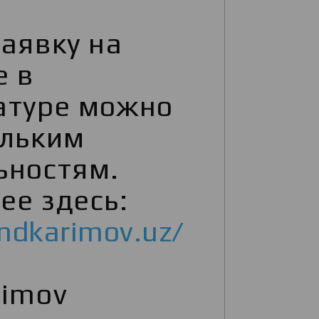
аявку на
е в
атуре можно
ольким
ьностям.
ее здесь:
ondkarimov.uz/
rimov