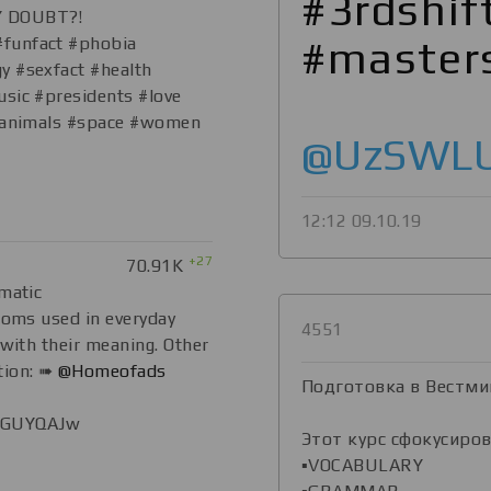
#3rdshif
Y DOUBT?!
funfact #phobia
#master
y #sexfact #health
sic #presidents #love
 #animals #space #women
@UzSWLU
12:12 09.10.19
+27
70.91K
matic
ioms used in everyday
4551
 with their meaning. Other
tion: ➠
@Homeofads
Подготовка в Вестми
gVGUYQAJw
Этот курс сфокусиро
▪️VOCABULARY