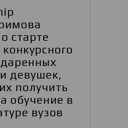
hip
римова
о старте
 конкурсного
одаренных
и девушек,
х получить
а обучение в
атуре вузов