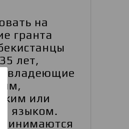
овать на
ие гранта
збекистанцы
35 лет,
о владеющие
ким,
ским или
м языком.
принимаются