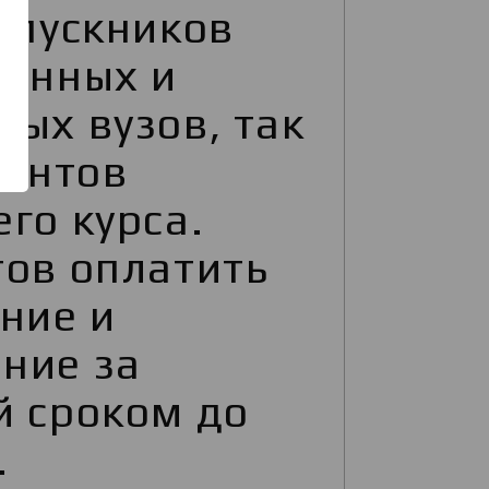
ыпускников
венных и
ых вузов, так
дентов
го курса.
тов оплатить
ние и
ние за
й сроком до
.