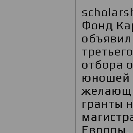
scholars
Фонд Ка
объявил 
третьего
отбора 
юношей 
желающи
гранты н
магистр
Европы.