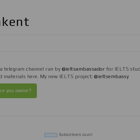
hkent
a telegram channel run by
@ieltsambassador
for IELTS stud
nd materials here. My new IELTS project:
@ieltsembassy
re you owner?